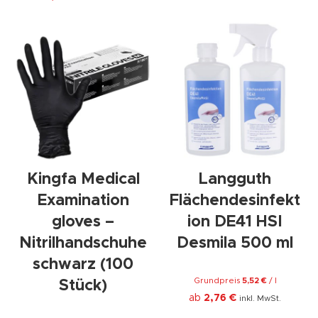
Kingfa Medical
Langguth
Examination
Flächendesinfekt
gloves –
ion DE41 HSI
Nitrilhandschuhe
Desmila 500 ml
schwarz (100
Grundpreis
5,52
€
/
l
Stück)
ab
2,76
€
inkl. MwSt.