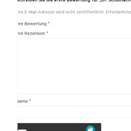
Schreiben Sie die erste Bewertung für „Dr. Schumach
Ihre E-Mail-Adresse wird nicht veröffentlicht.
Erforderlich
*
Ihre Bewertung
*
Ihre Rezension
*
Name