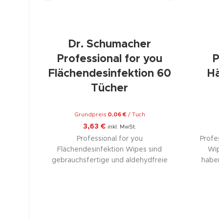
Dr. Schumacher
Professional for you
P
Flächendesinfektion 60
Hä
Tücher
Grundpreis
0,06
€
/
Tuch
3,63
€
inkl. MwSt.
Professional for you
Profe
Flächendesinfektion Wipes sind
Wip
gebrauchsfertige und aldehydfreie
haben
Schnelldesinfektionstücher auf der Basis
is
von Ethanol zur wirksamen und
tägl
schnellen Desinfektion und Reinigung
von Medizinprodukten und Oberflächen
verkö
mit sehr guter Hautverträglichkeit,
zu