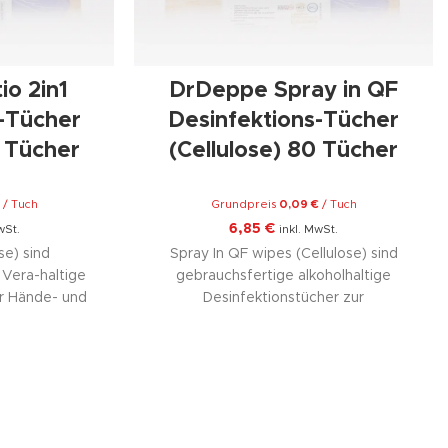
o 2in1
DrDeppe Spray in QF
-Tücher
Desinfektions-Tücher
0 Tücher
(Cellulose) 80 Tücher
€
/
Tuch
Grundpreis
0,09
€
/
Tuch
6,85
€
wSt.
inkl. MwSt.
se) sind
Spray In QF wipes (Cellulose) sind
 Vera-haltige
gebrauchsfertige alkoholhaltige
ur Hände- und
Desinfektionstücher zur
grenzt viruzid
Flächendesinfektion. Begrenzt viruzid
ion von Händen
PLUS wirksam. HACCP-konform nach EG
hen.
852/2004. Zur Schnelldesinfektion
llulosischen
alkoholbeständiger Oberflächen.
lt aus dem
Tuchmaterial aus cellulosischen
hstoff Holz
Fasern, hergestellt aus dem