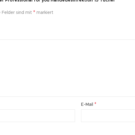
er Professional for you Händedesinfektion 15 Tücher“
*
e Felder sind mit
markiert
*
E-Mail