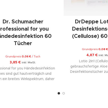
Dr. Schumacher
DrDeppe Loti
rofessional for you
Desinfektions
ndedesinfektion 60
(Cellulose) 6
Tücher
Grundpreis
0,08
4,87
€
inkl. M
Grundpreis
0,06
€
/
Tuch
Lotio 2in1 (Cellulo
3,85
€
inkl. MwSt.
gebrauchsfertige Aloe
ssional for you Händedesinfektion
Desinfektionstücher z
es sind gut hautverträglich und
Flächendesinfektion. Be
 ein breites Wirkspektrum, daher
wirksam. Zur Desinfekt
t es das richtige Produkt für die
und Oberfläc
iche Routine. Die Professional for
Tuchmaterial aus ce
you Händedesinfektion Wipes
Fasern, hergestel
rpern den perfekten Begleiter für
nachwachsenden Ro
hause oder unterwegs. Sie sind