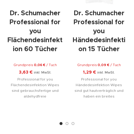
Dr. Schumacher
Dr. Schumacher
Professional for
Professional for
you
you
Flächendesinfekt
Händedesinfekti
ion 60 Tücher
on 15 Tücher
Grundpreis
0,06
€
/
Tuch
Grundpreis
0,09
€
/
Tuch
3,63
€
1,29
€
inkl. MwSt.
inkl. MwSt.
Professional for you
Professional for you
Flächendesinfektion Wipes
Händedesinfektion Wipes
sind gebrauchsfertige und
sind gut hautverträglich und
aldehydfreie
haben ein breites
Schnelldesinfektionstücher
Wirkspektrum, daher ist es
auf der Basis von Ethanol zur
das richtige Produkt für die
wirksamen und schnellen
tägliche Routine. Die
Desinfektion und Reinigung
Professional for you
von Medizinprodukten und
Händedesinfektion Wipes
Oberflächen mit sehr guter
verkörpern den perfekten