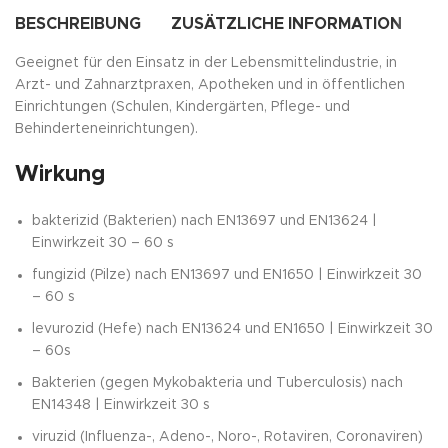
BESCHREIBUNG
ZUSÄTZLICHE INFORMATION
P
Geeignet für den Einsatz in der Lebensmittelindustrie, in
Arzt- und Zahnarztpraxen, Apotheken und in öffentlichen
Einrichtungen (Schulen, Kindergärten, Pflege- und
Behinderteneinrichtungen).
Wirkung
bakterizid (Bakterien) nach EN13697 und EN13624 |
Einwirkzeit 30 – 60 s
fungizid (Pilze) nach EN13697 und EN1650 | Einwirkzeit 30
– 60 s
levurozid (Hefe) nach EN13624 und EN1650 | Einwirkzeit 30
– 60s
Bakterien (gegen Mykobakteria und Tuberculosis) nach
EN14348 | Einwirkzeit 30 s
viruzid (Influenza-, Adeno-, Noro-, Rotaviren, Coronaviren)