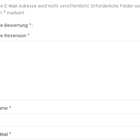
re E-Mail-Adresse wird nicht veröffentlicht.
Erforderliche Felder si
*
it
markiert
*
hre Bewertung
*
re Rezension
*
ame
*
Mail