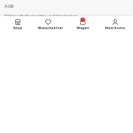
AGB
Bilder Urheberrechte und Disclaimer
0
Shop
Wunschzettel
Wagen
Mein Konto
Der Autis Newsletter
Sie wollen nichts verpassen? Dann melden Sie
sich noch heute zu unserm Newsletter an.
Ihr Name
Ihre E-Mail-Adresse