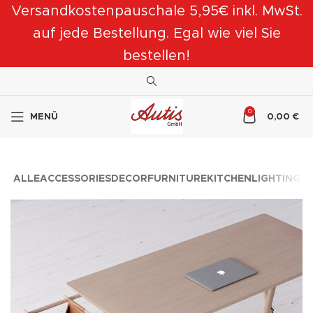
Versandkostenpauschale 5,95€ inkl. MwSt.
auf jede Bestellung. Egal wie viel Sie
bestellen!
0
MENÜ
0,00
€
ALLE
ACCESSORIES
DECOR
FURNITURE
KITCHEN
LIGHTING