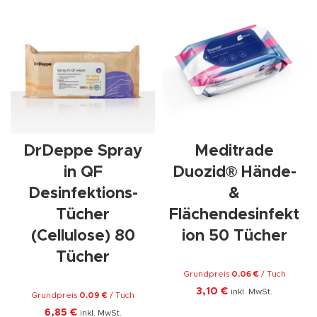
DrDeppe Spray
Meditrade
in QF
Duozid® Hände-
Desinfektions-
&
Tücher
Flächendesinfekt
(Cellulose) 80
ion 50 Tücher
Tücher
Grundpreis
0,06
€
/
Tuch
3,10
€
inkl. MwSt.
Grundpreis
0,09
€
/
Tuch
6,85
€
inkl. MwSt.