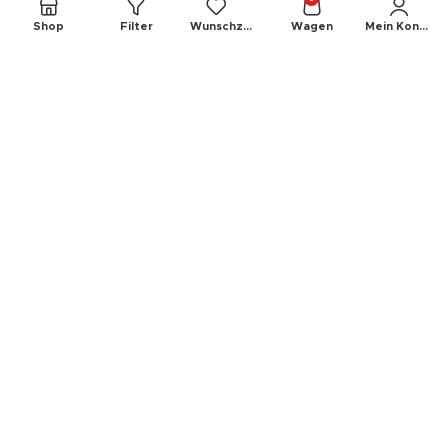
Shop
Filter
Wunschzettel
Wagen
Mein Konto
Rechtliches
Impressum
Widerrufsrecht
Datenschutz
Cookies
AGB
Bilder Urheberrechte und Disclaimer
Der Autis Newsletter
Sie wollen nichts verpassen? Dann melden Sie
sich noch heute zu unserm Newsletter an.