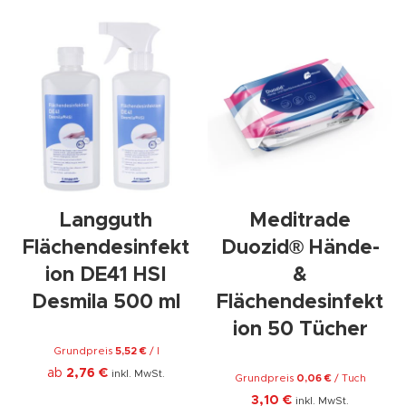
Langguth
Meditrade
Flächendesinfekt
Duozid® Hände-
ion DE41 HSI
&
Desmila 500 ml
Flächendesinfekt
ion 50 Tücher
Grundpreis
5,52
€
/
l
ab
2,76
€
inkl. MwSt.
Grundpreis
0,06
€
/
Tuch
3,10
€
inkl. MwSt.